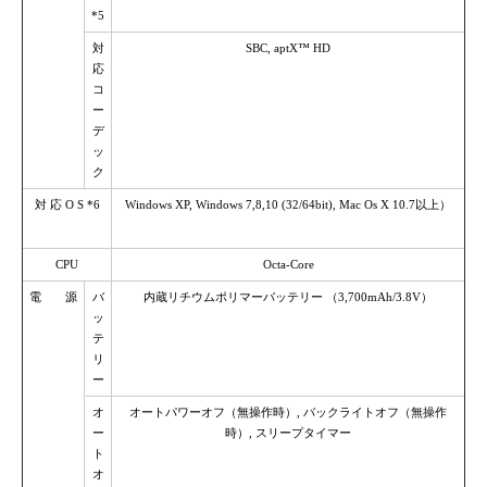
*5
対
SBC, aptX™ HD
応
コ
ー
デ
ッ
ク
対 応 O S *6
Windows XP, Windows 7,8,10 (32/64bit), Mac Os X 10.7以上）
CPU
Octa-Core
電 源
バ
内蔵リチウムポリマーバッテリー （3,700mAh/3.8V）
ッ
テ
リ
ー
オ
オートパワーオフ（無操作時）, バックライトオフ（無操作
ー
時）, スリープタイマー
ト
オ