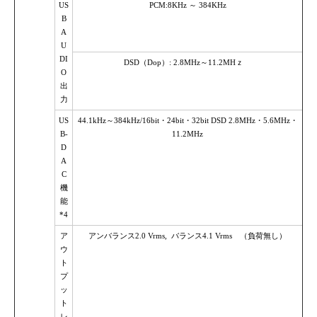
US
PCM:8KHz ～ 384KHz
B
A
U
DI
DSD（Dop）: 2.8MHz～11.2MHｚ
O
出
力
US
44.1kHz～384kHz/16bit・24bit・32bit DSD 2.8MHz・5.6MHz・
B-
11.2MHz
D
A
C
機
能
*4
ア
アンバランス2.0 Vrms, バランス4.1 Vrms （負荷無し）
ウ
ト
プ
ッ
ト
レ