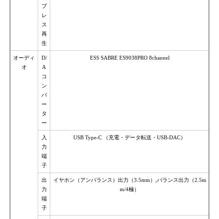
プ
レ
ス
再
生
オーディ
D/
ESS SABRE ES9038PRO 8channel
オ
A
コ
ン
バ
ー
タ
ー
入
USB Type-C （充電・データ転送・USB-DAC）
力
端
子
出
イヤホン（アンバランス）出力（3.5mm）,バランス出力（2.5m
力
m/4極）
端
子