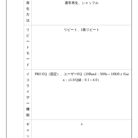
再
通常再生、シャッフル
生
方
法
リ
リピート、1曲リピート
ピ
ー
ト
モ
ー
ド
イ
PRO EQ（固定）、ユーザーEQ（20Band：30Hz～18KHｚ/Gai
コ
n：±5.0/Q値：0.1～4.0）
ラ
イ
ザ
ー
機
能
ギ
○
ャ
ッ