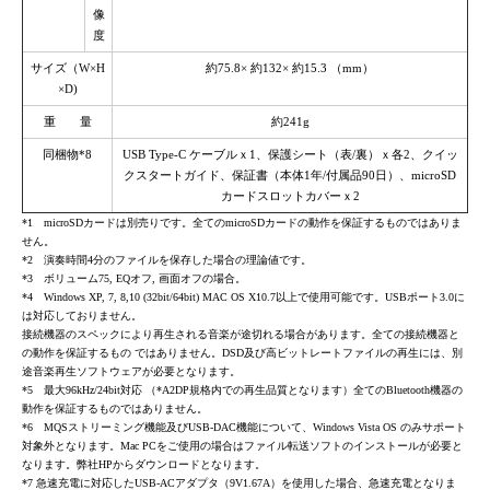
像
度
サイズ（W×H
約75.8× 約132× 約15.3 （mm）
×D)
重 量
約241g
同梱物*8
USB Type-C ケーブルｘ1、保護シート（表/裏）ｘ各2、クイッ
クスタートガイド、保証書（本体1年/付属品90日）、microSD
カードスロットカバーｘ2
*1
microSD
カードは別売りです。全ての
microSD
カードの動作を保証するものではありま
せん。
*2
演奏時間
4
分のファイルを保存した場合の理論値です。
*3
ボリューム
75, EQ
オフ
,
画面オフの場合。
*4
Windows XP, 7, 8,10 (32bit/64bit) MAC OS X10.7
以上で使用可能です。
USB
ポート
3.0
に
は対応しておりません。
接続機器のスペックにより再生される音楽が途切れる場合があります。全ての接続機器と
の動作を保証するもの ではありません。
DSD
及び高ビットレートファイルの再生には、別
途音楽再生ソフトウェアが必要となります。
*5
最大
96kHz/24bit
対応 （
*A2DP
規格内での再生品質となります）全ての
Bluetooth
機器の
動作を保証するものではありません。
*6
MQS
ストリーミング機能及び
USB-DAC
機能について、
Windows Vista OS
のみサポート
対象外となります。
Mac PC
をご使用の場合はファイル転送ソフトのインストールが必要と
なります。弊社
HP
からダウンロードとなります。
*7
急速充電に対応した
USB-AC
アダプタ（
9V1.67A
）を使用した場合、急速充電となりま