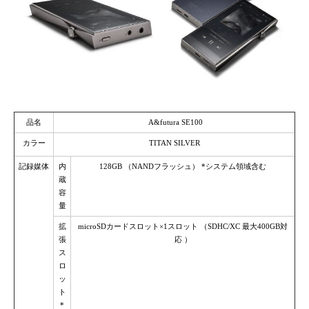
品名
A&futura SE100
カラー
TITAN SILVER
記録媒体
内
128GB （NANDフラッシュ） *システム領域含む
蔵
容
量
拡
microSDカードスロット×1スロット （SDHC/XC 最大400GB対
張
応 ）
ス
ロ
ッ
ト
*