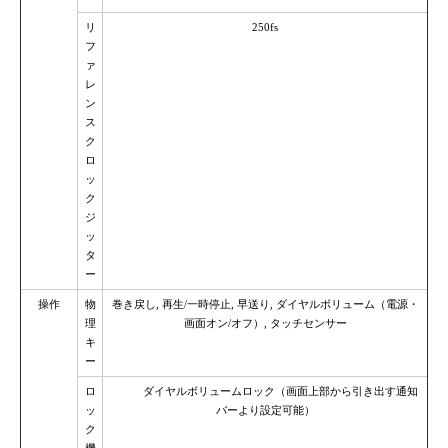
リ
250fs
フ
ァ
レ
ン
ス
ク
ロ
ッ
ク
ジ
ッ
タ
ー
操作
物
巻き戻し, 再生/一時停止, 早送り, ダイヤルボリューム（電源・
理
画面オン/オフ）, タッチセンサー
キ
ー
ロ
ダイヤルボリュームロック（画面上部から引き出す通知
ッ
バーより設定可能）
ク
機