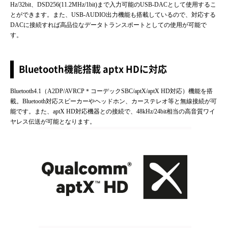
Hz/32bit、DSD256(11.2MHz/1bit)まで入力可能のUSB-DACとして使用するこ
とができます。また、USB-AUDIO出力機能も搭載しているので、対応する
DACに接続すれば高品位なデータトランスポートとしての使用が可能で
す。
Bluetooth機能搭載 aptx HDに対応
Bluetooth4.1（A2DP/AVRCP＊コーデックSBC/aptX/aptX HD対応）機能を搭
載。Bluetooth対応スピーカーやヘッドホン、カーステレオ等と無線接続が可
能です。また、aptX HD対応機器との接続で、48kHz/24bit相当の高音質ワイ
ヤレス伝送が可能となります。