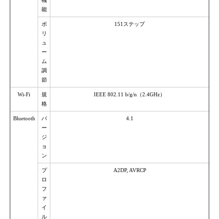
能
ボ
151ステップ
リ
ュ
ー
ム
調
節
Wi-Fi
規
IEEE 802.11 b/g/n（2.4GHz）
格
Bluetooth
バ
4.1
ー
ジ
ョ
ン
プ
A2DP, AVRCP
ロ
フ
ァ
イ
ル