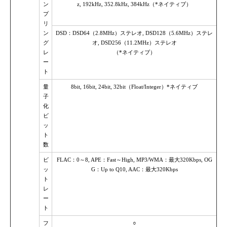
ン
z, 192kHz, 352.8kHz, 384kHz（*ネイティブ）
プ
リ
ン
DSD：DSD64（2.8MHz）ステレオ, DSD128（5.6MHz）ステレ
グ
オ, DSD256（11.2MHz）ステレオ
レ
（*ネイティブ）
ー
ト
量
8bit, 16bit, 24bit, 32bit（Float/Integer）*ネイティブ
子
化
ビ
ッ
ト
数
ビ
FLAC：0～8, APE：Fast～High, MP3/WMA：最大320Kbps, OG
ッ
G：Up to Q10, AAC：最大320Kbps
ト
レ
ー
ト
フ
○