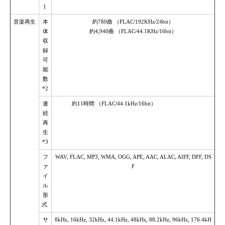
1
音楽再生
本
約780曲 （FLAC/192KHz/24bit）
体
約4,940曲 （FLAC/44.1KHz/16bit）
収
録
可
能
数
*2
連
約11時間 （FLAC/44.1kHz/16bit）
続
再
生
*3
フ
WAV, FLAC, MP3, WMA, OGG, APE, AAC, ALAC, AIFF, DFF, DS
ァ
F
イ
ル
形
式
サ
8kHz, 16kHz, 32kHz, 44.1kHz, 48kHz, 88.2kHz, 96kHz, 176.4kH