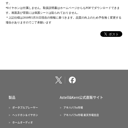
す。
*8
イヤホンは付属しません。取扱説明書はホームページからも
PDF
でダウンロードできま
す。画面及び背面には保護シートは貼られておりません。
＊上記仕様は
2018
年
5
月
31
日現在の情報に基づきます。品質の向上のため予告無く変更する
場合がありますのでご了承願います
製品
Astell&Kern公式直販サイト
ポータブルプレーヤー
アキハバラe市場
ヘッドホン＆イヤホン
アキハバラe市場 楽天市場支店
ホームオーディオ