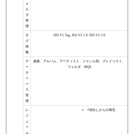
ォ
ル
ダ
管
理
タ
ID3 V1 Tag, ID3 V2 2.0, ID3 V2 3.0
グ
情
報
デ
楽曲、アルバム、アーティスト、ジャンル別、プレイリスト、
ー
フォルダ、MQS
タ
ベ
ー
ス
管
理
レ
○ *頭出しからの再生
ジ
ュ
ー
ム