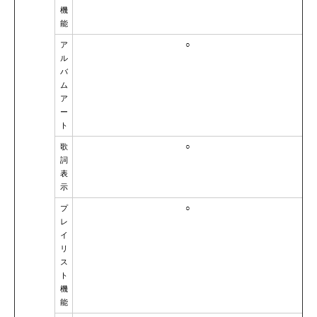
機
能
ア
○
ル
バ
ム
ア
ー
ト
歌
○
詞
表
示
プ
○
レ
イ
リ
ス
ト
機
能