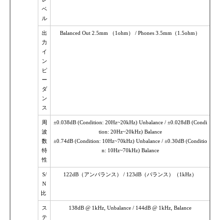
ベ
ル
出
Balanced Out 2.5mm （1ohm） / Phones 3.5mm（1.5ohm）
力
イ
ン
ピ
ー
ダ
ン
ス
周
±0.038dB (Condition: 20Hz~20kHz) Unbalance / ±0.028dB (Condi
波
tion: 20Hz~20kHz) Balance
数
±0.74dB (Condition: 10Hz~70kHz) Unbalance / ±0.30dB (Conditio
特
n: 10Hz~70kHz) Balance
性
S/
122dB（アンバランス） / 123dB（バランス）（1kHz）
N
比
ス
138dB @ 1kHz, Unbalance / 144dB @ 1kHz, Balance
テ