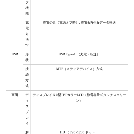
フ
機
能
充
充電のみ（電源オフ時）, 充電&再生&データ転送
電
方
法
*7
USB
形
USB Type-C （充電・転送）
状
接
MTP（メディアデバイス）方式
続
方
式
画面
デ
ディスプレイ 5.0型TFTカラーLCD（静電容量式タッチスクリー
ィ
ン）
ス
プ
レ
イ
解
HD （ 720×1280 ドット）