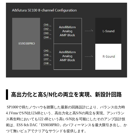
高出力化と高S/N化の両立を実現、新設計回路
SP1000で得たノウハウを踏襲した最新の回路設計により、バランス出力時
4.1VrmsでS/N比123dBという、高出力化と高S/Nの両立を実現。アンバラン
ス再生時においても122 dBという高いS/N比を可能にしたそのアンプ設計技
術は、ESS 8ch DAC「ES9038PRO」のパフィーマンスを最大限引き出し、か
つて無いピュアでクリアなサウンドを提供します。