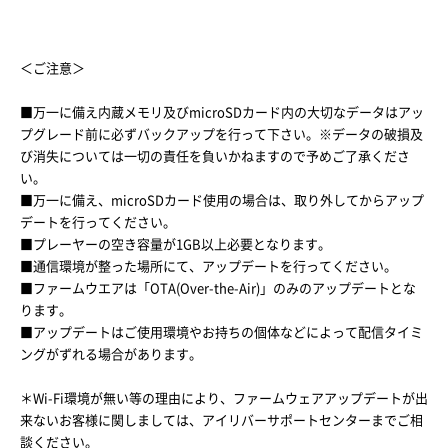
＜ご注意＞
■万一に備え内蔵メモリ及びmicroSDカード内の大切なデータはアッ
プグレード前に必ずバックアップを行って下さい。※データの破損及
び消失については一切の責任を負いかねますので予めご了承くださ
い。
■万一に備え、microSDカード使用の場合は、取り外してからアップ
デートを行ってください。
■プレーヤーの空き容量が1GB以上必要となります。
■通信環境が整った場所にて、アップデートを行ってください。
■ファームウエアは「OTA(Over-the-Air)」のみのアップデートとな
ります。
■アップデートはご使用環境やお持ちの個体などによって配信タイミ
ングがずれる場合があります。
＊Wi-Fi環境が無い等の理由により、ファームウェアアップデートが出
来ないお客様に関しましては、アイリバーサポートセンターまでご相
談ください。