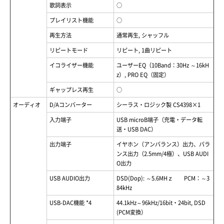
歌詞表示
○
プレイリスト機能
○
再生方法
通常再生, シャッフル
リピートモード
リピート, 1曲リピート
イコライザー機能
ユーザーEQ（10Band：30Hz ～16kH
z）, PRO EQ（固定）
ギャップレス再生
○
オーディオ
D/Aコンバーター
シーラス・ロジック製 CS4398×1
入力端子
USB microB端子（充電・データ転
送・USB DAC）
出力端子
イヤホン（アンバランス）出力、バラ
ンス出力（2.5mm/4極）、USB AUDI
O出力
USB AUDIO出力
DSD(Dop): ～5.6MHｚ PCM：～3
84kHz
USB-DAC機能 *4
44.1kHz～96kHz/16bit・24bit, DSD
(PCM変換）