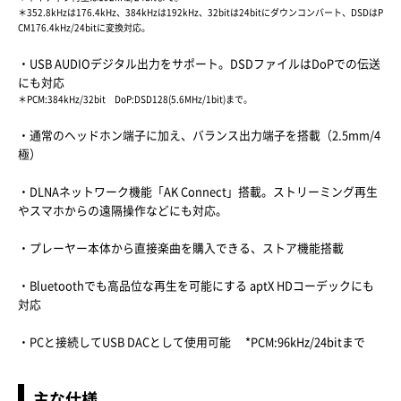
＊352.8kHzは176.4kHz、384kHzは192kHz、32bitは24bitにダウンコンバート、DSDはP
CM176.4kHz/24bitに変換対応。
・USB AUDIOデジタル出力をサポート。DSDファイルはDoPでの伝送
にも対応
＊PCM:384kHz/32bit DoP:DSD128(5.6MHz/1bit)まで。
・通常のヘッドホン端子に加え、バランス出力端子を搭載（2.5mm/4
極）
・DLNAネットワーク機能「AK Connect」搭載。ストリーミング再生
やスマホからの遠隔操作などにも対応。
・プレーヤー本体から直接楽曲を購入できる、ストア機能搭載
・Bluetoothでも高品位な再生を可能にする aptX HDコーデックにも
対応
・PCと接続してUSB DACとして使用可能 *PCM:96kHz/24bitまで
主な仕様