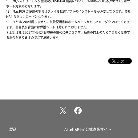
*6 MQSストリーミング機能及びUSB-DAC機能について、Windows XP及びVista OS はサ
ポート対象外となります。
*7 Mac PCをご使用の場合はファイル転送ソフトのインストールが必要となります。弊社
HPからダウンロードとなります。
*9 イヤホンは付属しません。取扱説明書はホームページからもPDFでダウンロードでき
ます。画面及び背面には保護シートは貼られておりません。
＊上記仕様は2017年4月24日現在の情報に基づきます。品質の向上のため予告無く変更す
る場合がありますのでご了承願います
製品
Astell&Kern公式直販サイト