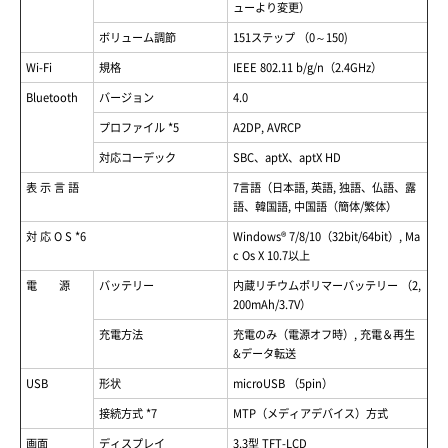
ューより変更）
ボリューム調節
151ステップ （0～150)
Wi-Fi
規格
IEEE 802.11 b/g/n（2.4GHz）
Bluetooth
バージョン
4.0
プロファイル *5
A2DP, AVRCP
対応コーデック
SBC、aptX、aptX HD
表 示 言 語
7言語（日本語, 英語, 独語、仏語、露
語、韓国語, 中国語（簡体/繁体）
対 応 O S *6
Windows® 7/8/10（32bit/64bit）, Ma
c Os X 10.7以上
電 源
バッテリー
内蔵リチウムポリマーバッテリー （2,
200mAh/3.7V）
充電方法
充電のみ（電源オフ時）, 充電＆再生
&データ転送
USB
形状
microUSB （5pin）
接続方式 *7
MTP（メディアデバイス）方式
画面
ディスプレイ
3.3型 TFT-LCD