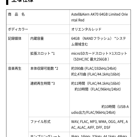
商 品 名
Astell&Kern AK70 64GB Limited Orie
ntal Red
ボディカラー
オリエンタルレッド
記録媒体
内蔵容量
64GB （NANDフラッシュ） *システ
ム領域含む
拡張スロット *1
microSDカードスロット×1スロット
（SDHC/XC 最大256GB ）
音楽再生
本体収録可能数 *2
約390曲 (FLAC/192kHz/24bit)
約2,470曲 (FLAC/44.1kHz/16bit)
連続再生時間 *3
約11時間（FLAC/44.1kHz/16bit）
約10時間（FLAC/96kHz/24bit）
約10時間（USB-A
udio出力/FLAC/96kHz/24bit)
ファイル形式
WAV, FLAC, MP3, WMA, OGG, APE, A
AC, ALAC, AIFF, DFF, DSF
サンプリングレート
8kHz, 16kHz, 32kHz, 44.1kHz, 48kHz,