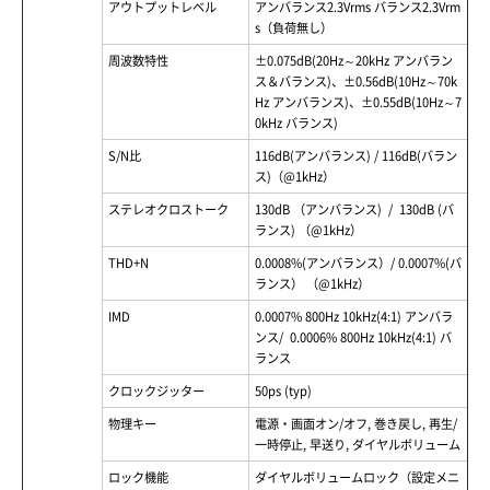
アウトプットレベル
アンバランス2.3Vrms バランス2.3Vrm
s（負荷無し）
周波数特性
±0.075dB(20Hz～20kHz アンバラン
ス＆バランス)、±0.56dB(10Hz～70k
Hz アンバランス)、±0.55dB(10Hz～7
0kHz バランス)
S/N比
116dB(アンバランス) / 116dB(バラン
ス)（@1kHz）
ステレオクロストーク
130dB （アンバランス) / 130dB (バ
ランス) （@1kHz）
THD+N
0.0008%(アンバランス）/ 0.0007%(バ
ランス） （@1kHz）
IMD
0.0007% 800Hz 10kHz(4:1) アンバラ
ンス/ 0.0006% 800Hz 10kHz(4:1) バ
ランス
クロックジッター
50ps (typ)
物理キー
電源・画面オン/オフ, 巻き戻し, 再生/
一時停止, 早送り, ダイヤルボリューム
ロック機能
ダイヤルボリュームロック（設定メニ