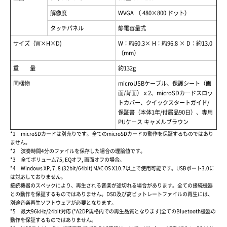
解像度
WVGA （ 480×800 ドット）
タッチパネル
静電容量式
サイズ（W×H×D)
W：約60.3× H：約96.8 × D：約13.0
（mm）
重 量
約132g
同梱物
microUSBケーブル、保護シート（画
面/背面）ｘ2、microSDカードスロッ
トカバー、クイックスタートガイド/
保証書（本体1年/付属品90日）、専用
PUケース キャメルブラウン
*1 microSDカードは別売りです。全てのmicroSDカードの動作を保証するものではあり
ません。
*2 演奏時間4分のファイルを保存した場合の理論値です。
*3 全てボリューム75, EQオフ, 画面オフの場合。
*4 Windows XP, 7, 8 (32bit/64bit) MAC OS X10.7以上で使用可能です。USBポート3.0に
は対応しておりません。
接続機器のスペックにより、再生される音楽が途切れる場合があります。全ての接続機器
との動作を保証するものではありません。DSD及び高ビットレートファイルの再生には、
別途音楽再生ソフトウェアが必要となります。
*5 最大96kHz/24bit対応 (*A2DP規格内での再生品質となります)全てのBluetooth機器の
動作を保証するものではありません。