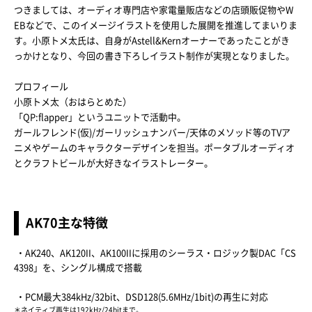
つきましては、オーディオ専門店や家電量販店などの店頭販促物やW
EBなどで、このイメージイラストを使用した展開を推進してまいりま
す。小原トメ太氏は、自身がAstell&Kernオーナーであったことがき
っかけとなり、今回の書き下ろしイラスト制作が実現となりました。
プロフィール
小原トメ太（おはらとめた）
「QP:flapper」というユニットで活動中。
ガールフレンド(仮)/ガーリッシュナンバー/天体のメソッド等のTVア
ニメやゲームのキャラクターデザインを担当。ポータブルオーディオ
とクラフトビールが大好きなイラストレーター。
AK70主な特徴
・AK240、AK120II、AK100IIに採用のシーラス・ロジック製DAC「CS
4398」を、シングル構成で搭載
・PCM最大384kHz/32bit、DSD128(5.6MHz/1bit)の再生に対応
＊ネイティブ再生は192kHz/24bitまで。