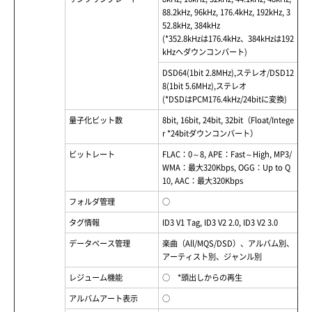
88.2kHz, 96kHz, 176.4kHz, 192kHz, 3
52.8kHz, 384kHz
(*352.8kHzは176.4kHz、384kHzは192
kHzへダウンコンバート)
DSD64(1bit 2.8MHz),ステレオ/DSD12
8(1bit 5.6MHz),ステレオ
(*DSDはPCM176.4kHz/24bitに変換)
量子化ビット数
8bit, 16bit, 24bit, 32bit（Float/Intege
r *24bitダウンコンバート）
ビットレート
FLAC：0～8, APE：Fast～High, MP3/
WMA：最大320Kbps, OGG：Up to Q
10, AAC：最大320Kbps
フォルダ管理
○
タグ情報
ID3 V1 Tag, ID3 V2 2.0, ID3 V2 3.0
データベース管理
楽曲（All/MQS/DSD）、アルバム別、
アーティスト別、ジャンル別
レジューム機能
○ *頭出しからの再生
アルバムアート表示
○