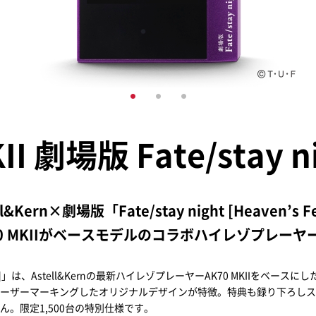
II 劇場版 Fate/stay ni
ll&Kern×劇場版「Fate/stay night [Heaven’s F
70 MKIIがベースモデルのコラボハイレゾプレーヤ
tay night [HF]」は、Astell&Kernの最新ハイレゾプレーヤーAK70 M
ーザーマーキングしたオリジナルデザインが特徴。特典も録り下ろしス
。限定1,500台の特別仕様です。