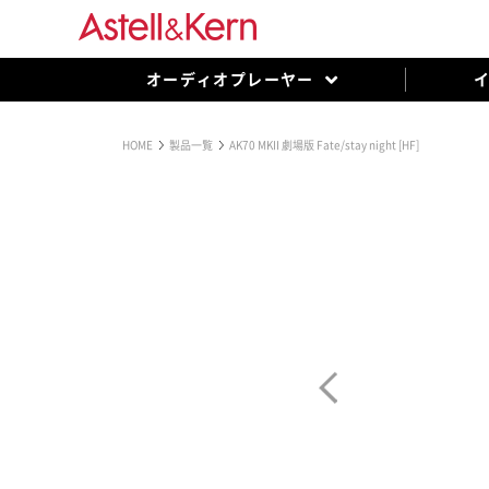
オーディオプレーヤー
HOME
製品一覧
AK70 MKII 劇場版 Fate/stay night [HF]