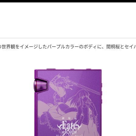
ven’s Feel]」の世界観をイメージしたパープルカラーのボディに、間