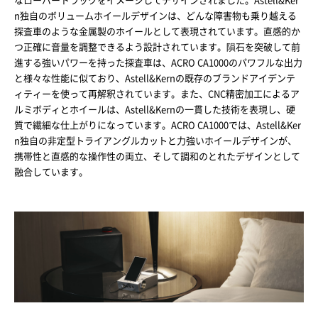
なローバートラックをイメージしてデザインされました。Astell&Ker
n独自のボリュームホイールデザインは、どんな障害物も乗り越える
探査車のような金属製のホイールとして表現されています。直感的か
つ正確に音量を調整できるよう設計されています。隕石を突破して前
進する強いパワーを持った探査車は、ACRO CA1000のパワフルな出力
と様々な性能に似ており、Astell&Kernの既存のブランドアイデンテ
ィティーを使って再解釈されています。また、CNC精密加工によるア
ルミボディとホイールは、Astell&Kernの一貫した技術を表現し、硬
質で繊細な仕上がりになっています。ACRO CA1000では、Astell&Ker
n独自の非定型トライアングルカットと力強いホイールデザインが、
携帯性と直感的な操作性の両立、そして調和のとれたデザインとして
融合しています。